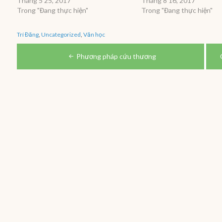
Tháng 5 25, 2017
Tháng 8 16, 2017
Trong "Đang thực hiện"
Trong "Đang thực hiện"
Trí Đăng
,
Uncategorized
,
Văn học
Điều
Phương pháp cứu thương
hướng
bài
viết