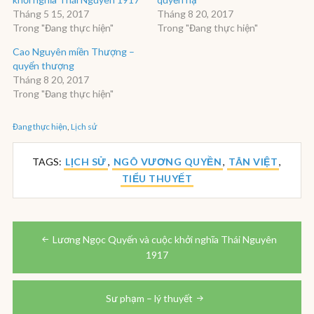
Tháng 5 15, 2017
Tháng 8 20, 2017
Trong "Đang thực hiện"
Trong "Đang thực hiện"
Cao Nguyên miền Thượng –
quyển thượng
Tháng 8 20, 2017
Trong "Đang thực hiện"
Đang thực hiện
,
Lịch sử
TAGS:
LỊCH SỬ
,
NGÔ VƯƠNG QUYỀN
,
TÂN VIỆT
,
TIỂU THUYẾT
Điều
hướng
Lương Ngọc Quyến và cuộc khởi nghĩa Thái Nguyên
bài
1917
viết
Sư phạm – lý thuyết